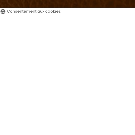
group_work
Consentement aux cookies