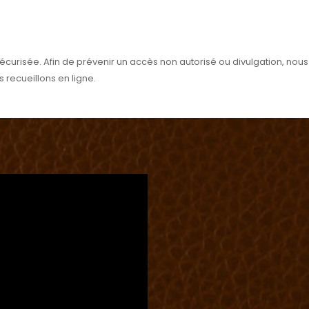
urisée. Afin de prévenir un accès non autorisé ou divulgation, nou
 recueillons en ligne.