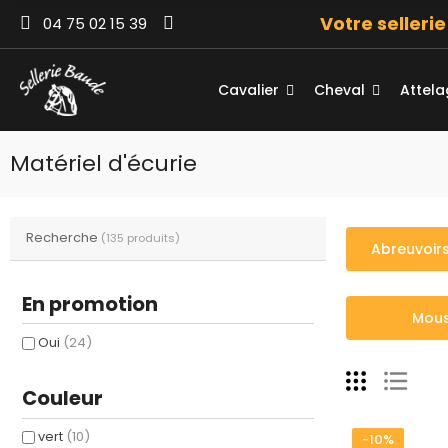
Votre selleri
04 75 02 15 39
Cavalier
Cheval
Attel
Matériel d'écurie
Recherche
(135 produits)
Abreuvoir
En promotion
Mou
Oui
(24)
Couleur
vert
(10)
-10%