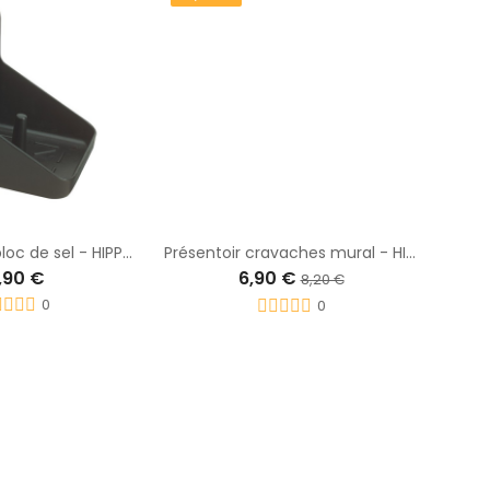
Support pour bloc de sel - HIPPOTONIC
Présentoir cravaches mural - HIPPOTONIC
,90 €
6,90 €
8,20 €
0
0