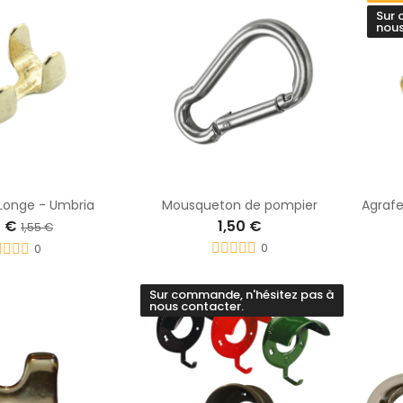
Sur 
nous
Longe - Umbria
Mousqueton de pompier
0 €
1,50 €
1,55 €
0
0
Sur commande, n'hésitez pas à
nous contacter.