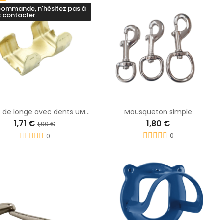
commande, n'hésitez pas à
 contacter.
Agrafe de longe avec dents UMBRIA
Mousqueton simple
1,71 €
1,80 €
1,90 €
0
0