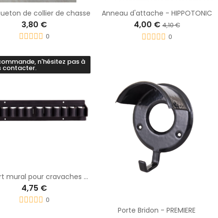
eton de collier de chasse
Anneau d'attache - HIPPOTONIC
3,80 €
4,00 €
4,10 €
0
0
commande, n'hésitez pas à
 contacter.
Support mural pour cravaches - BR
4,75 €
0
Porte Bridon - PREMIERE