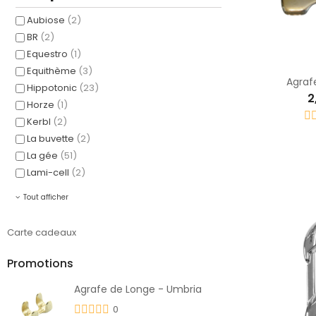
Aubiose
(2)
BR
(2)
Equestro
(1)
Equithème
(3)
Agraf
Hippotonic
(23)
2
Horze
(1)
Kerbl
(2)
La buvette
(2)
La gée
(51)
Lami-cell
(2)
Tout afficher
Carte cadeaux
Promotions
Agrafe de Longe - Umbria
0