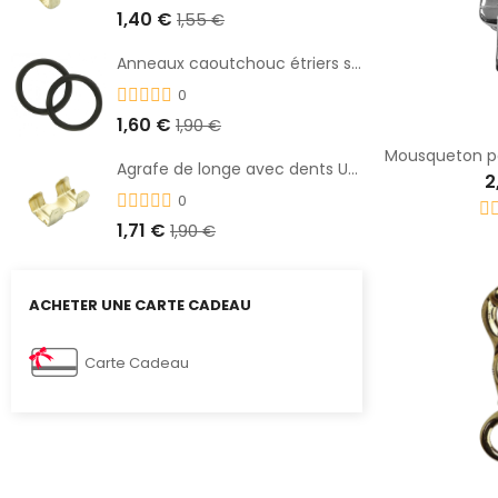
1,40 €
1,55 €
Anneaux caoutchouc étriers sécurité
0
1,60 €
1,90 €
Agrafe de longe avec dents UMBRIA
2
0
1,71 €
1,90 €
ACHETER UNE CARTE CADEAU
Carte Cadeau