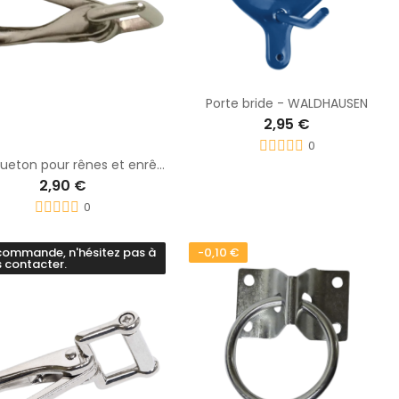
Porte bride - WALDHAUSEN
2,95 €
0
Mousqueton pour rênes et enrênements - T DE T
2,90 €
0
commande, n'hésitez pas à
-0,10 €
 contacter.