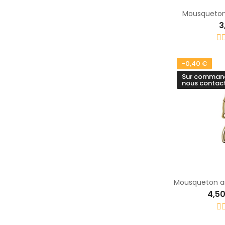
Mousqueton 
3
-0,40 €
Sur commande
nous contact
4,5