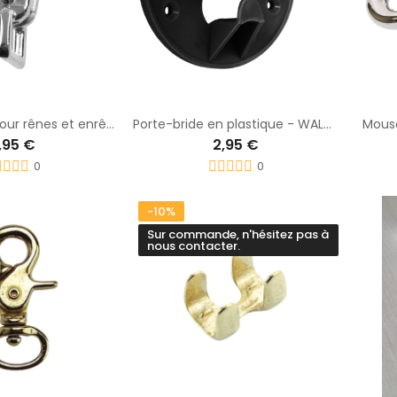
Mousqueton pour rênes et enrênements - WALDHAUSEN
Porte-bride en plastique - WALDHAUSEN
Mousq
,95 €
2,95 €
0
0
-10%
Sur commande, n'hésitez pas à
nous contacter.