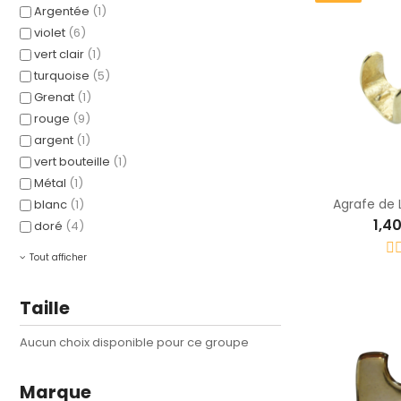
Argentée
(1)
violet
(6)
vert clair
(1)
turquoise
(5)
Grenat
(1)
rouge
(9)
argent
(1)
vert bouteille
(1)
Métal
(1)
Agrafe de 
blanc
(1)
1,4
doré
(4)
Tout afficher
Taille
Aucun choix disponible pour ce groupe
Marque