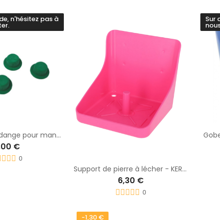
, n'hésitez pas à
Sur 
er.
nous
Bouchon de vidange pour mangeoire
Gobe
,00 €
0
Support de pierre à lécher - KERBL
6,30 €
0
-1,30 €