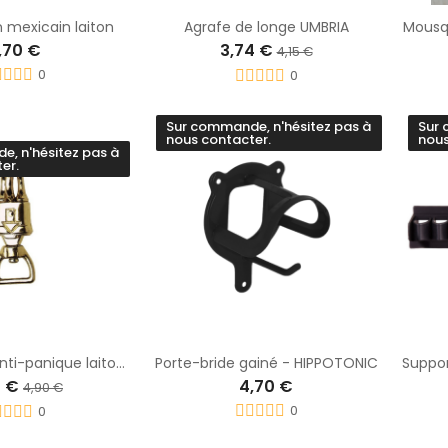
mexicain laiton
Agrafe de longe UMBRIA
Mousqu
,70 €
3,74 €
4,15 €
0
0
Sur commande, n'hésitez pas à
Sur 
nous contacter.
nous
, n'hésitez pas à
er.
Mousqueton anti-panique laitonné
Porte-bride gainé - HIPPOTONIC
0 €
4,70 €
4,90 €
0
0