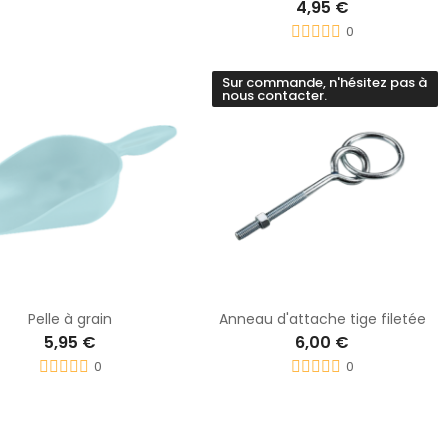
4,95 €
0
Sur commande, n'hésitez pas à
nous contacter.
Pelle à grain
Anneau d'attache tige filetée
5,95 €
6,00 €
0
0