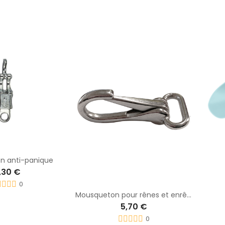
n anti-panique
,30 €
0
Mousqueton pour rênes et enrênements - RONZON
5,70 €
0