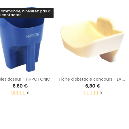
commande, n'hésitez pas à
 contacter.
let doseur - HIPPOTONIC
Fiche d'obstacle concours - LA GÉE
6,60 €
6,80 €
0
0