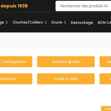
e depuis 1938
age
Cloches/Colliers
Ecurie
Destockage
BON C
s / mangeoires
Doseurs grains
Te
squetons
Outils à main
-10