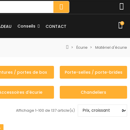
0
Conseils
ADEAU
CONTACT
Écurie
Matériel d'écurie
ntures / portes de box
Porte-selles / porte-brides
Accessoires d'écurie
Chandeliers
Affichage 1-100 de 137 article(s)
%