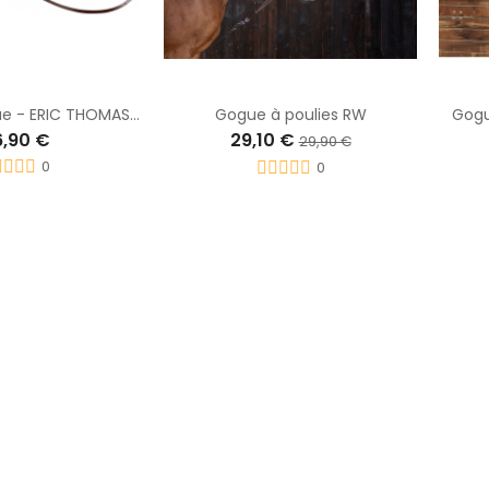
Rênes de gogue - ERIC THOMAS PRO
Gogue à poulies RW
Gogu
6,90 €
29,10 €
29,90 €
0
0