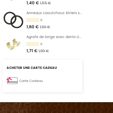
1,40 €
1,55 €
Anneaux caoutchouc étriers sécurité
0
1,60 €
1,90 €
Agrafe de longe avec dents UMBRIA
0
1,71 €
1,90 €
ACHETER UNE CARTE CADEAU
Carte Cadeau