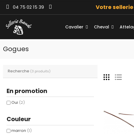
Votre selleri
04 75 02 15 39
Cavalier
Cheval
Attel
Gogues
Recherche
(3 produits)
En promotion
Oui
(2)
Couleur
marron
(1)