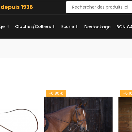
e depuis 1938
age
Cloches/Colliers
Ecurie
Destockage
BON C
-0,80 €
-6,1