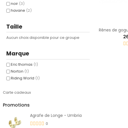
noir
(3)
havane
(2)
Taille
2
Aucun choix disponible pour ce groupe
Marque
Eric thomas
(1)
Norton
(1)
Riding World
(1)
Carte cadeaux
Promotions
Agrafe de Longe - Umbria
0