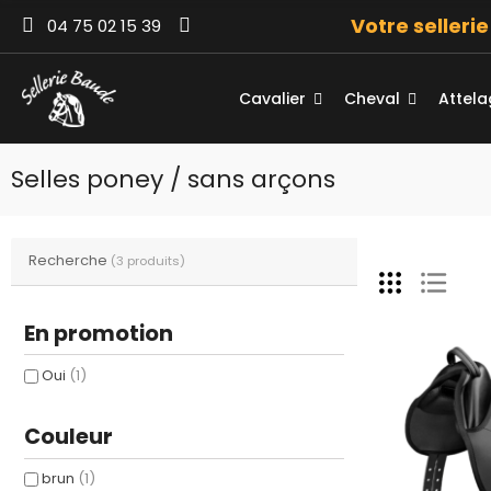
Votre selleri
04 75 02 15 39
Cavalier
Cheval
Attel
Selles poney / sans arçons
Recherche
(3 produits)
En promotion
Oui
(1)
Couleur
brun
(1)