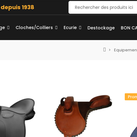
e depuis 1938
age
Cloches/Colliers
Ecurie
Destockage
BON C
Equipement
Prom