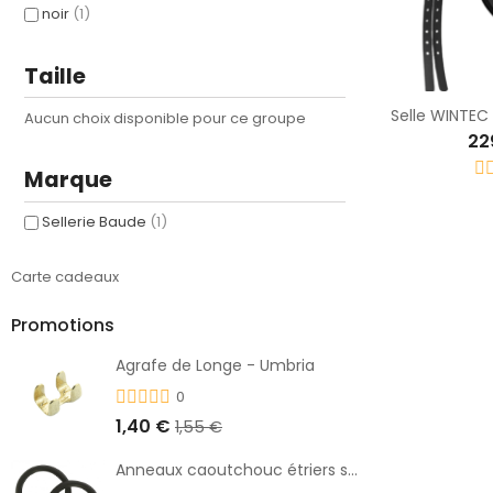
noir
(1)
Taille
Selle WINTEC
Aucun choix disponible pour ce groupe
22
Marque
Sellerie Baude
(1)
Carte cadeaux
Promotions
Agrafe de Longe - Umbria
0
1,40 €
1,55 €
Anneaux caoutchouc étriers sécurité