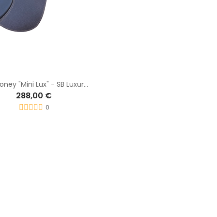
Selle poney "Mini Lux" - SB Luxury Line
288,00 €
0