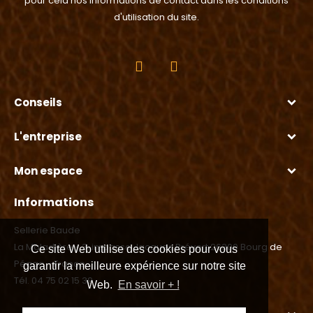
pour cela nos informations de contact dans les conditions
d'utilisation du site.
Conseils
L'entreprise
Mon espace
Informations
Sellerie Baude
La Maladière - 3, impasse Jacques Prévert 26300 Bourg de
Ce site Web utilise des cookies pour vous
Péage - France
garantir la meilleure expérience sur notre site
Tél. 04 75 02 15 39
Web.
En savoir + !