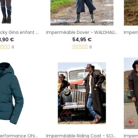
Coupe vent Lucky Gina enfant - ELT
Imperméable Dover - WALDHAUSEN
8,90 €
54,95 €
0
0
Veste d'hiver Performance Ohio - ELT
Imperméable Riding Coat - SCIPPIS
Imper