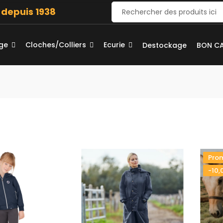
e depuis 1938
age
Cloches/Colliers
Ecurie
Destockage
BON C
Prom
-10,