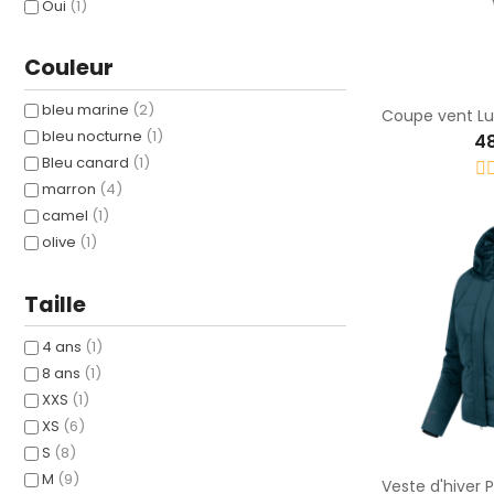
Oui
(1)
Couleur
bleu marine
(2)
bleu nocturne
(1)
4
Bleu canard
(1)
marron
(4)
camel
(1)
olive
(1)
Taille
4 ans
(1)
8 ans
(1)
XXS
(1)
XS
(6)
S
(8)
M
(9)