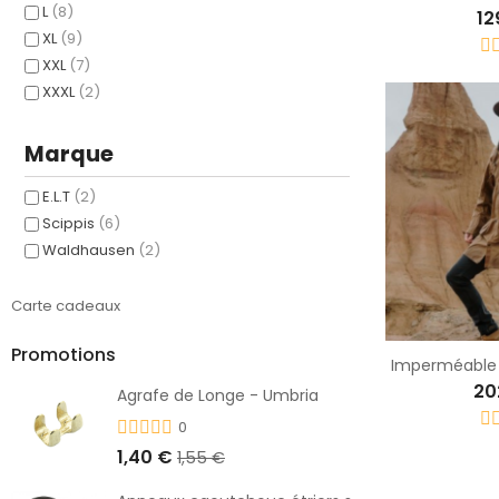
L
(8)
12
XL
(9)
XXL
(7)
XXXL
(2)
Marque
E.L.T
(2)
Scippis
(6)
Waldhausen
(2)
Carte cadeaux
Promotions
Imperméable 
20
Agrafe de Longe - Umbria
0
1,40 €
1,55 €