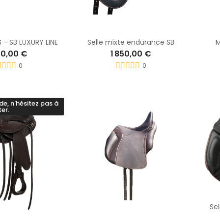
S - SB LUXURY LINE
Selle mixte endurance SB
M
50,00 €
1 850,00 €
0
0
, n'hésitez pas à
er.
Se