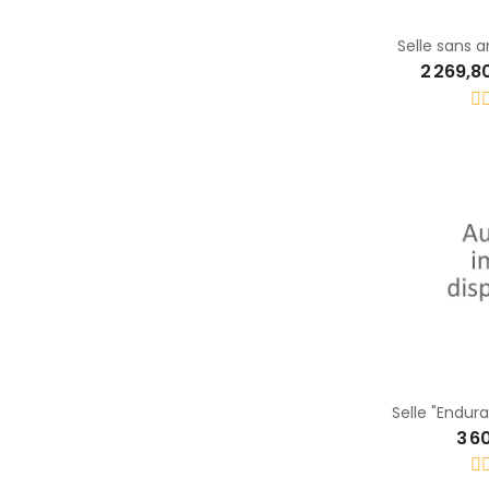
Selle sans 
2 269,8
Selle "Endur
3 6