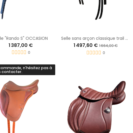
lle "Rando S" OCCASION
Selle sans arçon classique trail dos court - FREEFORM
1 387,00 €
1 497,60 €
1 664,00 €
0
0
commande, n'hésitez pas à
 contacter.