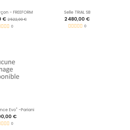
arçon - FREEFORM
Selle TRIAL SB
0 €
2 480,00 €
2 522,00 €
0
0
ance Evo" -Pariani
00,00 €
0