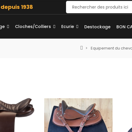
e depuis 1938
age
Cloches/Colliers
Ecurie
Destockage
BON C
Equipement du cheva