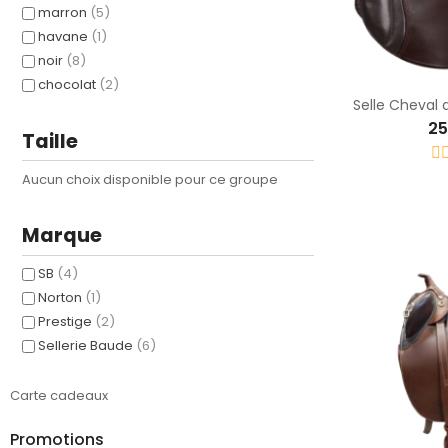
marron
(5)
havane
(1)
noir
(8)
chocolat
(2)
Selle Cheval 
25
Taille
Aucun choix disponible pour ce groupe
Marque
SB
(4)
Norton
(1)
Prestige
(2)
Sellerie Baude
(6)
Carte cadeaux
Promotions