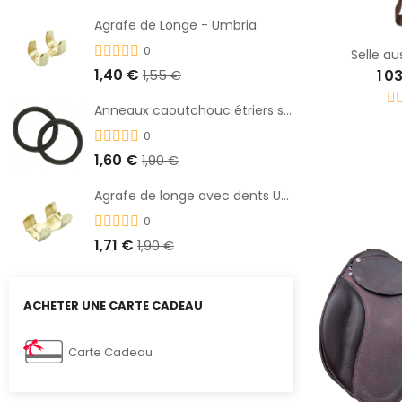
Agrafe de Longe - Umbria
0
Selle au
1,40 €
1 0
1,55 €
Anneaux caoutchouc étriers sécurité
0
1,60 €
1,90 €
Agrafe de longe avec dents UMBRIA
0
1,71 €
1,90 €
ACHETER UNE CARTE CADEAU
Carte Cadeau