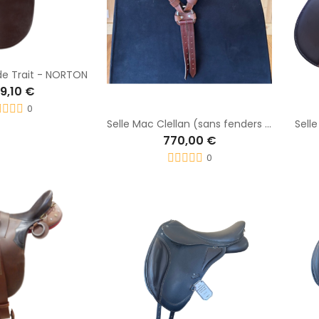
de Trait - NORTON
9,10 €
0
Selle Mac Clellan (sans fenders et sans étriers)
Sell
770,00 €
0