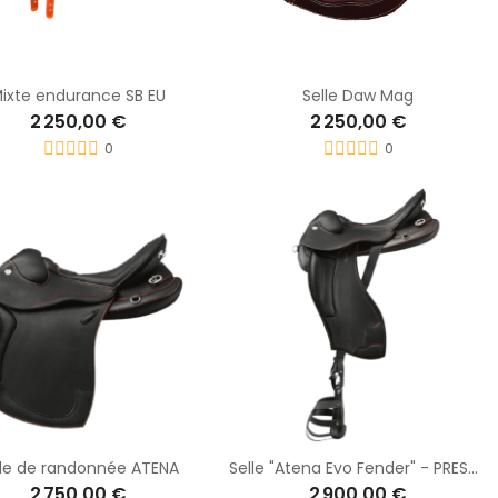
ixte endurance SB EU
Selle Daw Mag
2 250,00 €
2 250,00 €
0
0
lle de randonnée ATENA
Selle "Atena Evo Fender" - PRESTIGE
2 750,00 €
2 900,00 €