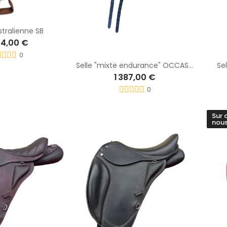
stralienne SB
34,00 €
0
Selle "mixte endurance" OCCASION
Se
1 387,00 €
0
Sur 
nous