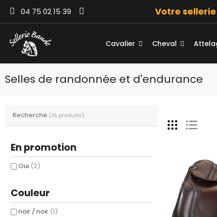
Votre selleri
04 75 02 15 39
Cavalier
Cheval
Attel
Selles de randonnée et d'endurance
Recherche
(16 produits)
En promotion
Oui
(2)
Couleur
noir / noir
(1)