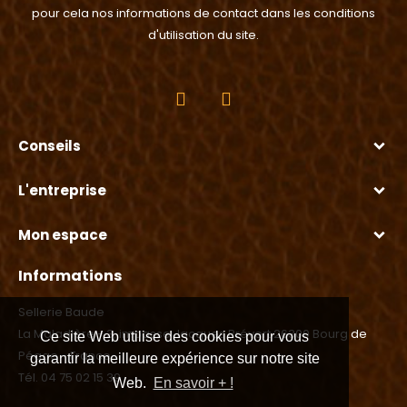
pour cela nos informations de contact dans les conditions
d'utilisation du site.
Conseils
L'entreprise
Mon espace
Informations
Sellerie Baude
La Maladière - 3, impasse Jacques Prévert 26300 Bourg de
Ce site Web utilise des cookies pour vous
Péage - France
garantir la meilleure expérience sur notre site
Tél. 04 75 02 15 39
Web.
En savoir + !