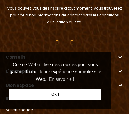
Vous pouvez vous désinscrire à tout moment. Vous trouverez
pour cela nos informations de contact dans les conditions
d'utilisation du site.
Conseils
Ce site Web utilise des cookies pour vous
L'entreprise
garantir la meilleure expérience sur notre site
Web.
En savoir + !
Mon espace
Ok !
Informations
Sellerie Baude
La Maladière - 3, impasse Jacques Prévert 26300 Bourg de
Péage - France