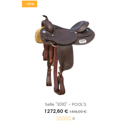
-10%
Selle "3010" - POOL'S
1 272,60 €
1 414,00 €
0