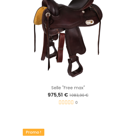
Selle "Free max"
975,51 €
1 083,90 €
0
Promo !