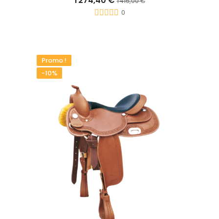
1 274,40 €
1 416,00 €
0
Promo !
-10%