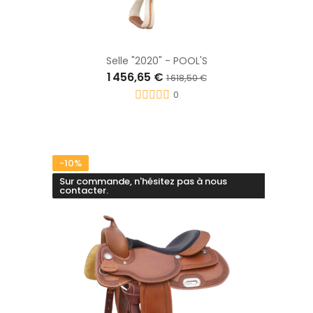
Selle "2020" - POOL'S
1 456,65 €
1 618,50 €
0
-10%
Sur commande, n'hésitez pas à nous
contacter.