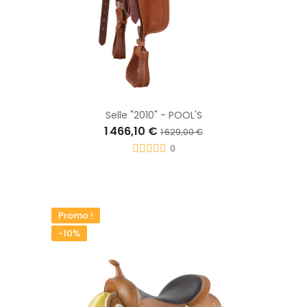
Selle "2010" - POOL'S
1 466,10 €
1 629,00 €
0
Promo !
-10%