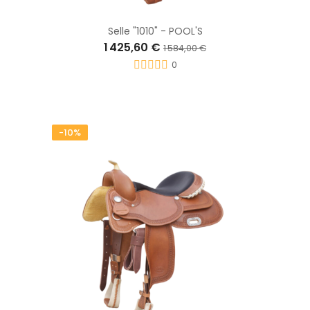
Selle "1010" - POOL'S
1 425,60 €
1 584,00 €
0
-10%