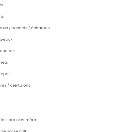
ks
ns
aux / bonnets / écharpes
peaux
quettes
nets
arpes
res / ceinturons
 dossard et numéro
 de horse ball