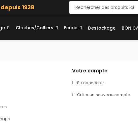
e depuis 1938
age
Cloches/Colliers
Ecurie
Destockage
BON C
Votre compte
Se connecter
Créer un nouveau compte
res
chaps