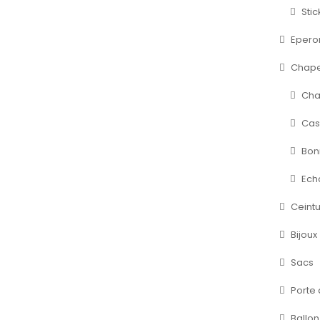
Stic
Epero
Chape
Cha
Cas
Bon
Ech
Ceintu
Bijoux
Sacs
Porte
Ballon