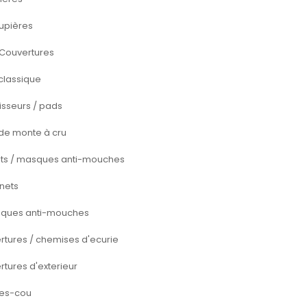
upières
 Couvertures
classique
isseurs / pads
 de monte à cru
ts / masques anti-mouches
nets
ques anti-mouches
rtures / chemises d'ecurie
tures d'exterieur
es-cou