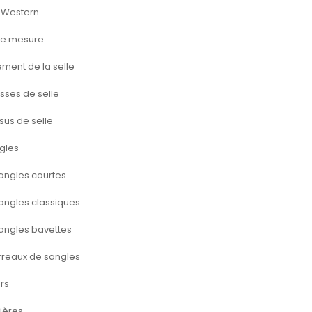
s Western
 de mesure
ment de la selle
sses de selle
sus de selle
gles
angles courtes
angles classiques
angles bavettes
rreaux de sangles
ers
vières