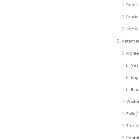
Boots
Brode
Sac à 
Vêtemen
Mante
Ves
Imp
Blo
Veste
Pulls 
Tee-sh
Pantal