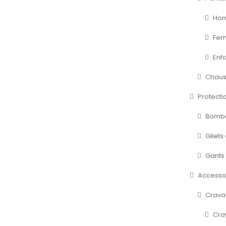
Ho
Fe
Enf
Chaus
Protecti
Bombe
Gilets
Gants
Accesso
Cravac
Cra