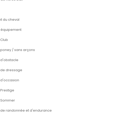
t du cheval
t équipement
 Club
 poney / sans arçons
 d'obstacle
s de dressage
 d'occasion
 Prestige
s Sommer
s de randonnée et d'endurance