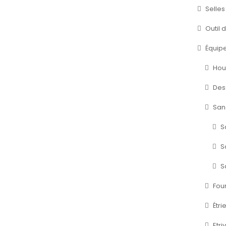
Selle
Outil
Équipe
Hou
Des
San
S
S
S
Fou
Étri
Etri