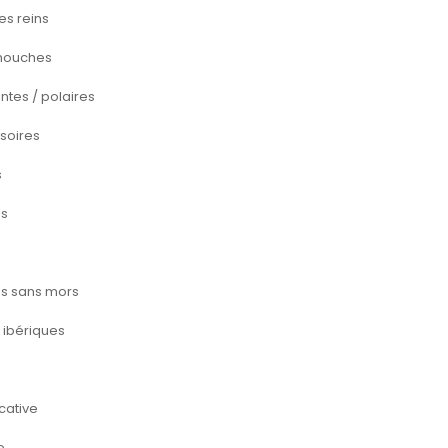
es reins
mouches
tes / polaires
soires
s
ns
ns sans mors
 ibériques
cative
e