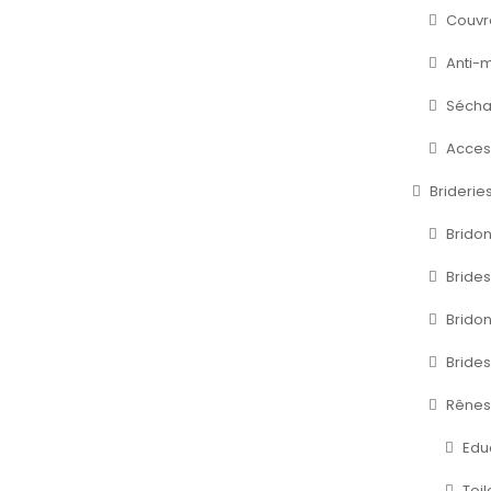
Couvr
Anti-
Séchan
Acces
Briderie
Brido
Brides
Brido
Brides
Rênes
Edu
Toil