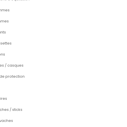
mmes
mmes
ants
settes
ons
s / casques
 de protection
ires
hes / sticks
vaches