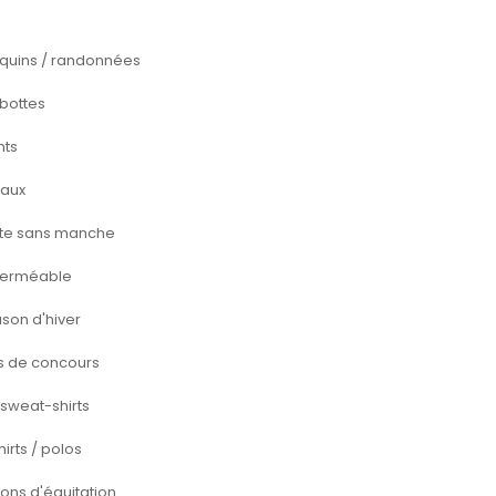
quins / randonnées
bottes
ts
aux
te sans manche
erméable
uson d'hiver
s de concours
/ sweat-shirts
irts / polos
ons d'équitation